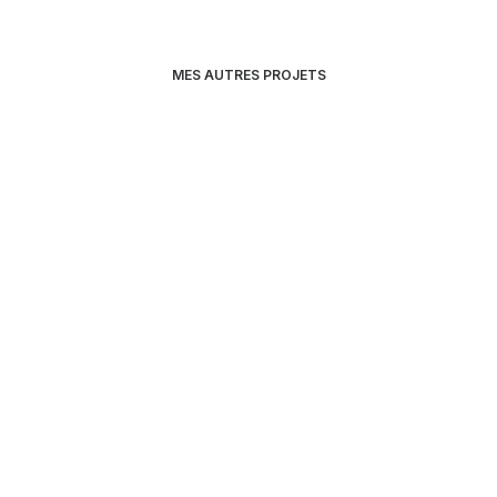
MES AUTRES PROJETS
Vidéo de présentation – Solution de rendez-vous
ophtalmologiste