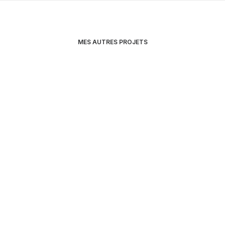
MES AUTRES PROJETS
Vidéo de présentation – Solution de rendez-vous
ophtalmologiste