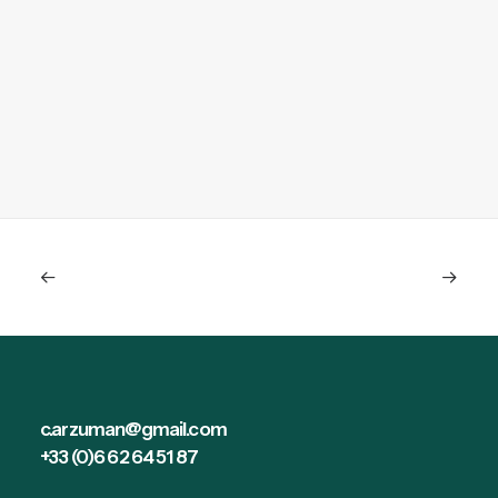
23 mai 2023
10 Compétences Essentielles Pour
Un Freelance Motion Designer
c.arzuman@gmail.com
+33 (0)6 62 64 51 87