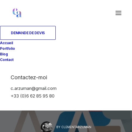
DEMANDE DE DEVIS
Accueil
Portfolio
Blog
Contact
18 MAI 2020
|
IN
MOTION DESIGN
|
3 MINUTES
Qu'est-ce qu'un
Contactez-moi
c.arzuman@gmail.com
motion designer ? Quel
+33 (0)6 62 85 95 80
est ce métier ?
BY
CLEMENTARZUMAN